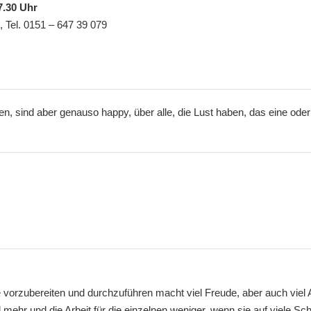
7.30 Uhr
 Tel. 0151 – 647 39 079
, sind aber genauso happy, über alle, die Lust haben, das eine oder
vorzubereiten und durchzuführen macht viel Freude, aber auch viel A
 mehr und die Arbeit für die einzelnen weniger, wenn sie auf viele Sch