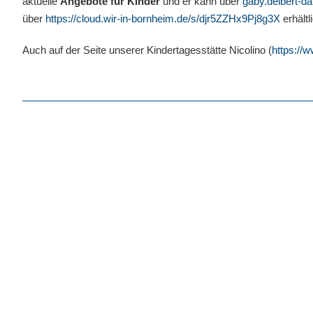
aktuelle
Angebote für Kinder
und er kann über
gaby.deibert-d
über
https://cloud.wir-in-bornheim.de/s/djr5ZZHx9Pj8g3X
erhältl
Auch auf der Seite unserer Kindertagesstätte Nicolino (
https://w