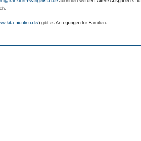
am@frankfurt-evangelisch.de
abonniert werden. Ältere Ausgaben sind
ich.
ww.kita-nicolino.de/
) gibt es Anregungen für Familien.