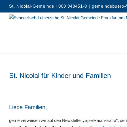
Zum
St. Nicolai-Gemeinde | 069 943451-0
|
gemeindebuero@
Inhalt
springen
St. Nicolai für Kinder und Familien
Liebe Familien,
gerne verweisen wir auf den Newsletter „SpielRaum-Extra“, de